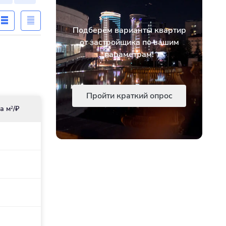
Подберём варианты квартир
от застройщика по вашим
параметрам!
Пройти краткий опрос
а м
/₽
2