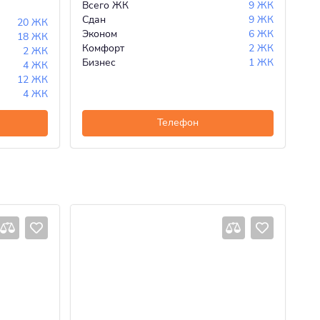
Всего ЖК
9 ЖК
Вс
Сдан
9 ЖК
Сд
20 ЖК
Эконом
6 ЖК
Ст
18 ЖК
Комфорт
2 ЖК
Ко
2 ЖК
Бизнес
1 ЖК
4 ЖК
12 ЖК
4 ЖК
Телефон