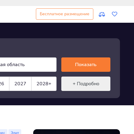
Бесплатное размещение
ая область
Показать
26
2027
2028+
+ Подробно
нес
Элит