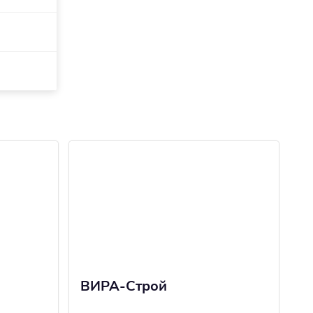
ВИРА-Строй
С