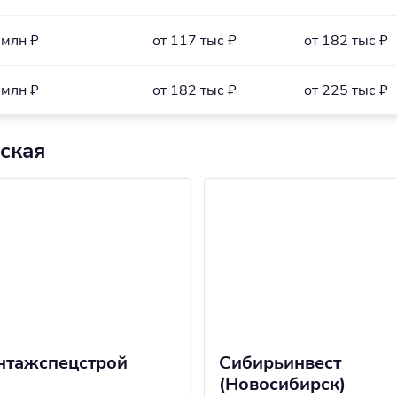
 млн ₽
от 117 тыс ₽
от 182 тыс ₽
 млн ₽
от 182 тыс ₽
от 225 тыс ₽
ская
нтажспецстрой
Сибирьинвест
(Новосибирск)