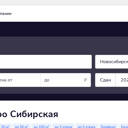
пании
Новосибирск
ена от
до
Сдан
20
ро Сибирская
 30 м²
до 50 м²
до 100 м²
до 3 этажа
до 5 этажа
Комфорт
Биз