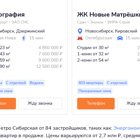
ография
ЖК Новые Матрёшк
форт
ЗАО СМС
Сдан
Эконом
ВИРА-Строй
ибирск
,
Дзержинский
Новосибирск
,
Кировский
ая Нива
15 мин
Октябрьская
15 мин
 23 м
4 850 000
₽
Студии
от 30 м
2
2
2
 43 м
7 600 000
₽
1-комн
от 32 м
2
2
2
 59 м
9 600 000
₽
2-комн
от 54 м
4
2
2
 90 м
12 500 000
₽
2
ры
С отделкой
Водоем
403 квартиры
С отделкой
е окна
Панорамные окна
фон
Жду звонка
Телефон
Жду з
метро Сибирская от 84 застройщиков, таких как:
Энергомон
артир в продаже. Цены варьируются от 2,7 млн ₽, средняя