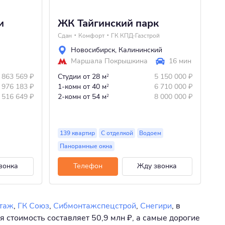
и
ЖК Тайгинский парк
Ж
Сдан
Комфорт
ГК КПД-Газстрой
4 
Новосибирск
,
Калининский
Маршала Покрышкина
16 мин
 863 569
₽
Студии
от 28 м
5 150 000
₽
Ст
2
 976 183
₽
1-комн
от 40 м
6 710 000
₽
1-
2
 516 649
₽
2-комн
от 54 м
8 000 000
₽
2-
2
3-
139 квартир
С отделкой
Водоем
19
Панорамные окна
П
вонка
Телефон
Жду звонка
таж
,
ГК Союз
,
Сибмонтажспецстрой
,
Снегири
, в
 стоимость составляет 50,9 млн ₽, а самые дорогие