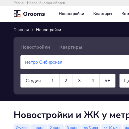
Регион:
Новосибирская область
Orooms
Новостройки
Квартиры
Ком
Главная
Новостройки
Новостройки
Квартиры
Студия
1
2
3
4
5+
Ц
показать все
Новостройки и ЖК у мет
Студии
1-комн
2-комн
3-комн
до 5 млн
до 10 млн
до