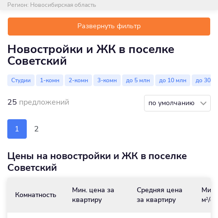
Регион:
Новосибирская область
Развернуть фильтр
Новостройки и ЖК в поселке
Советский
Студии
1-комн
2-комн
3-комн
до 5 млн
до 10 млн
до 30 м
25
предложений
по умолчанию
1
2
Цены на новостройки и ЖК в поселке
Советский
Мин. цена за
Средняя цена
Мин.
Комнатность
квартиру
за квартиру
м
/₽
2