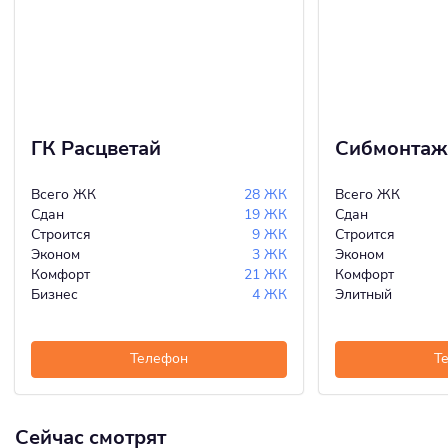
ГК Расцветай
Сибмонтаж
Всего ЖК
28 ЖК
Всего ЖК
Сдан
19 ЖК
Сдан
Строится
9 ЖК
Строится
Эконом
3 ЖК
Эконом
Комфорт
21 ЖК
Комфорт
Бизнес
4 ЖК
Элитный
Телефон
Т
Сейчас смотрят