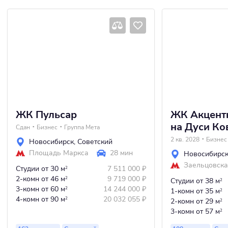
ЖК Пульсар
ЖК Акцент
на Дуси Ко
Сдан
Бизнес
Группа Мета
2 кв. 2028
Бизнес
Новосибирск
,
Советский
Площадь Маркса
28 мин
Новосибирс
Заельцовск
Студии
от 30 м
7 511 000
₽
2
2-комн
от 46 м
9 719 000
₽
2
Студии
от 38 м
2
3-комн
от 60 м
14 244 000
₽
2
1-комн
от 35 м
2
4-комн
от 90 м
20 032 055
₽
2
2-комн
от 29 м
2
3-комн
от 57 м
2