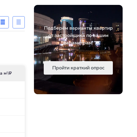
Подберём варианты квартир
от застройщика по вашим
параметрам!
Пройти краткий опрос
а м
/₽
2