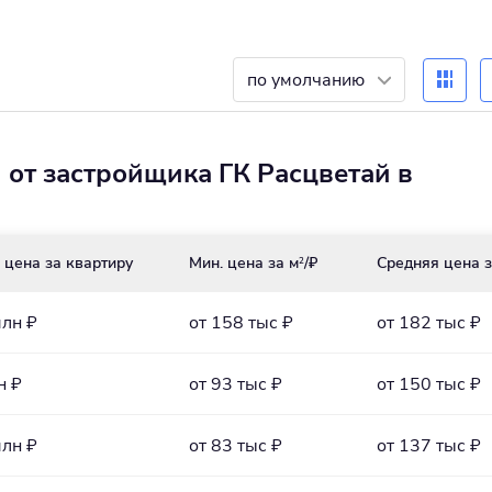
по умолчанию
 от застройщика ГК Расцветай в
 цена за квартиру
Мин. цена за м
/₽
Средняя цена з
2
млн ₽
от 158 тыс ₽
от 182 тыс ₽
н ₽
от 93 тыс ₽
от 150 тыс ₽
млн ₽
от 83 тыс ₽
от 137 тыс ₽