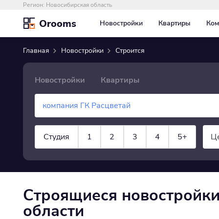
Регион:
Новосибирская область
Orooms
Новостройки
Квартиры
Ком
Главная
Новостройки
Строится
Новостройки
Квартиры
Студия
1
2
3
4
5+
Ц
×
Строится
показать все
Строящиеся новостройки
области