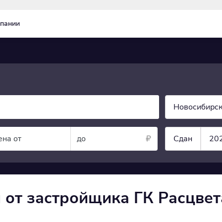
пании
Новосибирск
ена от
до
Сдан
20
 от застройщика ГК Расцвет