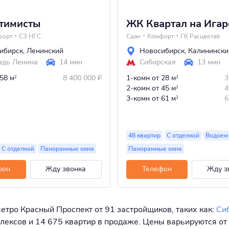
тимисты
ЖК Квартал на Игар
форт
СЗ НГС
Сдан
Комфорт
ГК Расцветай
ибирск
,
Ленинский
Новосибирск
,
Калинински
дь Ленина
14 мин
Сибирская
13 мин
 58 м
8 400 000
₽
1-комн
от 28 м
3
2
2
2-комн
от 45 м
4
2
3-комн
от 61 м
6
2
48 квартир
С отделкой
Водоем
С отделкой
Панорамные окна
Панорамные окна
фон
Жду звонка
Телефон
Жду з
метро Красный Проспект от 91 застройщиков, таких как:
Си
лексов и 14 675 квартир в продаже. Цены варьируются от 2