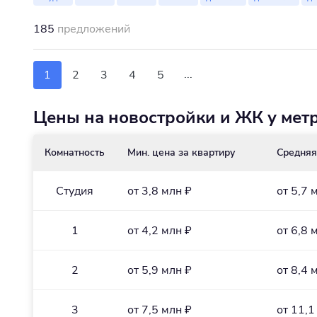
185
предложений
...
1
2
3
4
5
Цены на новостройки и ЖК у мет
Комнатность
Мин. цена за квартиру
Средняя
Студия
от 3,8 млн ₽
от 5,7 
1
от 4,2 млн ₽
от 6,8 
2
от 5,9 млн ₽
от 8,4 
3
от 7,5 млн ₽
от 11,1