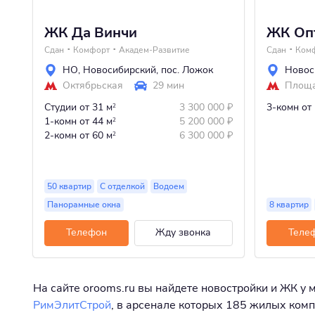
ЖК Да Винчи
ЖК Оп
Сдан
Комфорт
Академ-Развитие
Сдан
Ком
НО
,
Новосибирский
,
пос. Ложок
Новос
Октябрьская
29 мин
Площа
Студии
от 31 м
3 300 000
₽
3-комн
от
2
1-комн
от 44 м
5 200 000
₽
2
2-комн
от 60 м
6 300 000
₽
2
50 квартир
С отделкой
Водоем
Панорамные окна
8 квартир
Телефон
Жду звонка
Теле
На сайте orooms.ru вы найдете новостройки и ЖК у 
РимЭлитСтрой
, в арсенале которых 185 жилых комп