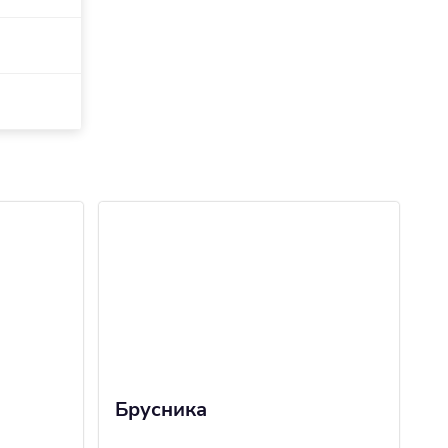
Брусника
В