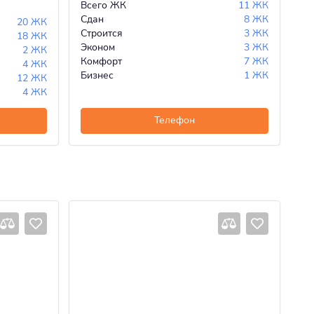
Всего ЖК
11 ЖК
Вс
Сдан
8 ЖК
Сд
20 ЖК
Строится
3 ЖК
Эк
18 ЖК
Эконом
3 ЖК
Ко
2 ЖК
Комфорт
7 ЖК
Би
4 ЖК
Бизнес
1 ЖК
12 ЖК
4 ЖК
Телефон