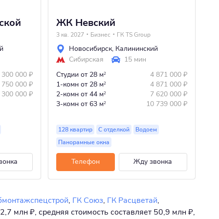
ской
ЖК Невский
Ж
3 кв. 2027
Бизнес
ГК TS Group
Сд
й
Новосибирск
,
Калининский
Сибирская
15 мин
 300 000
₽
Студии
от 28 м
4 871 000
₽
2
Ст
 750 000
₽
1-комн
от 28 м
4 871 000
₽
2
1-
 300 000
₽
2-комн
от 44 м
7 620 000
₽
2
2-
3-комн
от 63 м
10 739 000
₽
2
3-
128 квартир
С отделкой
Водоем
29
Панорамные окна
П
вонка
Телефон
Жду звонка
бмонтажспецстрой
,
ГК Союз
,
ГК Расцветай
,
,7 млн ₽, средняя стоимость составляет 50,9 млн ₽,