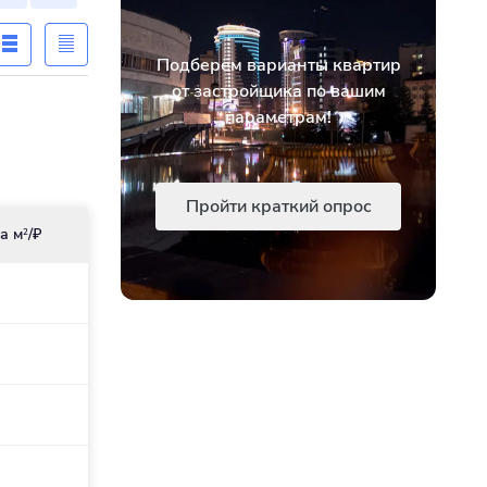
Подберём варианты квартир
от застройщика по вашим
параметрам!
Пройти краткий опрос
а м
/₽
2