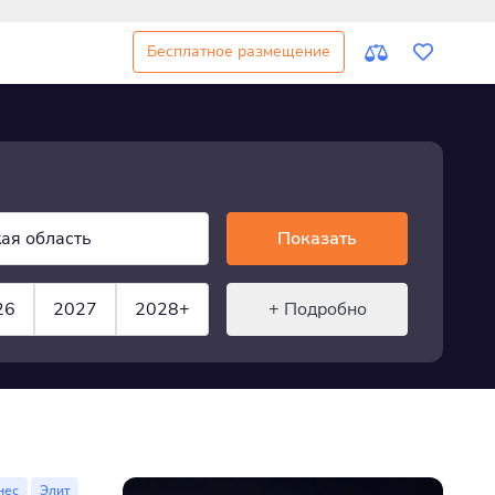
Бесплатное размещение
ая область
Показать
26
2027
2028+
+ Подробно
нес
Элит