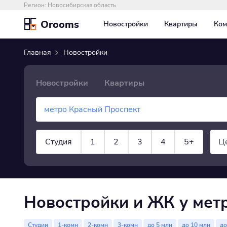
Регион:
Новосибирская область
Orooms
Новостройки
Квартиры
Ком
Главная
Новостройки
Новостройки
Квартиры
Студия
1
2
3
4
5+
Ц
показать все
Новостройки и ЖК у мет
Студии
1-комн
2-комн
3-комн
до 5 млн
до 10 млн
до