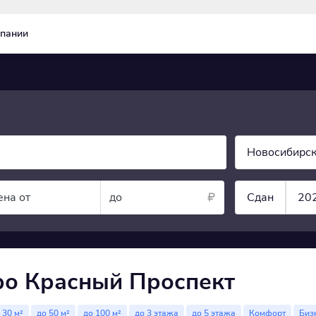
пании
Новосибирск
ена от
до
Сдан
20
ро Красный Проспект
 30 м²
до 50 м²
до 100 м²
до 3 этажа
до 5 этажа
Комфорт
Биз