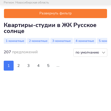
Регион:
Новосибирская область
Развернуть фильтр
Квартиры-студии в ЖК Русское
солнце
1-комнатные
2-комнатные
3-комнатные
4-комнатные
5-комна
207
предложений
по умолчанию
...
1
2
3
4
5