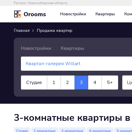
Регион:
Новосибирская область
Orooms
Новостройки
Квартиры
Ком
Главная
Продажа квартир
Новостройки
Квартиры
Студия
1
2
3
4
5+
Ц
×
Квартира
показать все
3-комнатные квартиры в 
Студии
1-комнатные
2-комнатные
4-комнатные
5-комна