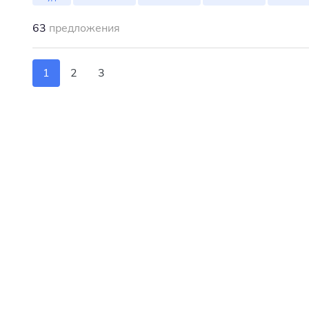
63
предложения
1
2
3