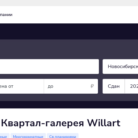
пании
Новосибирск
ена от
до
Сдан
20
Квартал-галерея Willart
тные
Многокомнатные
Св.планировки