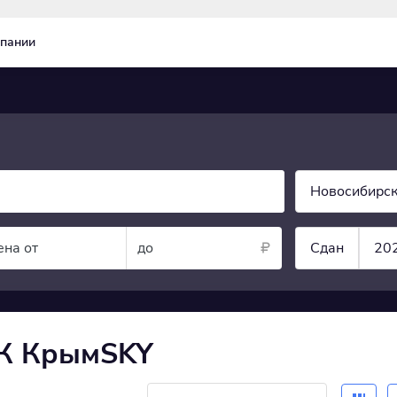
пании
Новосибирск
ена от
до
Сдан
20
ЖК КрымSKY