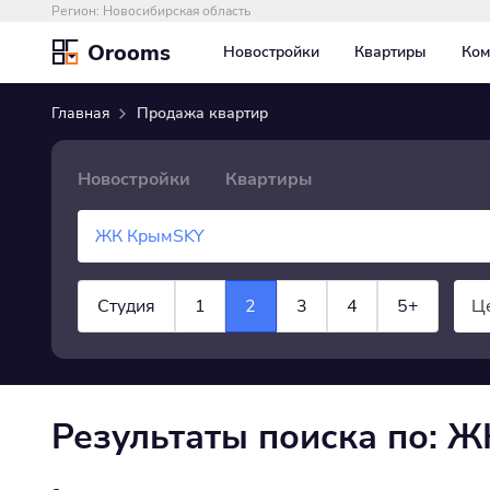
Регион:
Новосибирская область
Orooms
Новостройки
Квартиры
Ком
Главная
Продажа квартир
Новостройки
Квартиры
Студия
1
2
3
4
5+
Ц
×
Квартира
показать все
Результаты поиска по: 