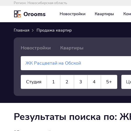
Регион:
Новосибирская область
Orooms
Новостройки
Квартиры
Ком
Главная
Продажа квартир
Новостройки
Квартиры
Студия
1
2
3
4
5+
Ц
×
Квартира
показать все
Результаты поиска по: Ж