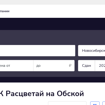
пании
Новосибирск
ена от
до
Сдан
20
К Расцветай на Обской